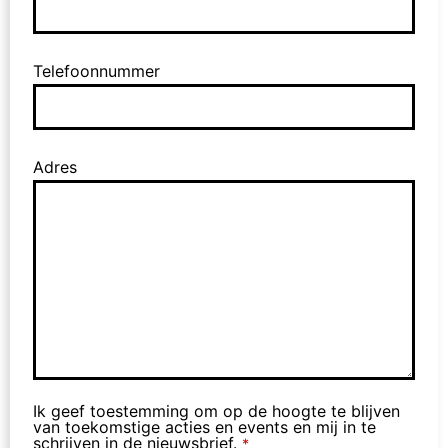
Telefoonnummer
Adres
Email
Ik geef toestemming om op de hoogte te blijven
Address
van toekomstige acties en events en mij in te
*
schrijven in de nieuwsbrief.
*